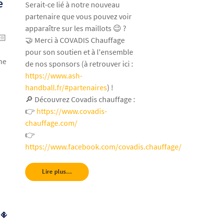
e
Serait-ce lié à notre nouveau
partenaire que vous pouvez voir
apparaître sur les maillots 😉 ?
🏻
🤝 Merci à COVADIS Chauffage
pour son soutien et à l'ensemble
ne
de nos sponsors (à retrouver ici :
https://www.ash-
handball.fr/#partenaires
) !
🔎 Découvrez Covadis chauffage :
👉
https://www.covadis-
chauffage.com/
👉
https://www.facebook.com/covadis.chauffage/
Lire plus...