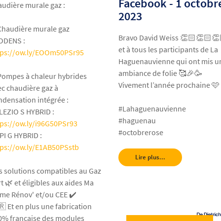
Facebook - 1 octobr
audière murale gaz :
2023
 Chaudière murale gaz
Bravo David Weiss 👏🏻👏🏻👏
ODENS :
et à tous les participants de La
tps://ow.ly/EOOm50PSr95
Haguenauvienne qui ont mis u
ambiance de folie 🥰🎉🥳
 Pompes à chaleur hybrides
Vivement l’année prochaine 🩷
ec chaudière gaz à
ndensation intégrée :
#Lahaguenauvienne
 ALEZIO S HYBRID :
#haguenau
tps://ow.ly/i96G50PSr93
#octobrerose
HPI G HYBRID :
tps://ow.ly/E1AB50PSstb
Lire plus...
s solutions compatibles au Gaz
t 🌿 et éligibles aux aides Ma
ime Rénov' et/ou CEE ✔️
🇷 Et en plus une fabrication
0% française des modules