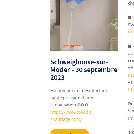
ch
◼️
EV
ht
◼️
av
Schweighouse-sur-
co
▪️
Moder - 30 septembre
ht
2023
▪️ 
ht
Maintenance et désinfection
haute pression d’une
De
climatisation ❄️❄️❄️
Ver
https://www.covadis-
Pr
chauffage.com/
🇫
10
Lire plus...