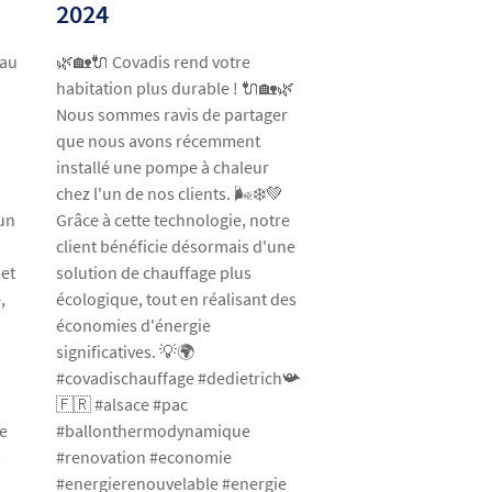
2024
🌿🏡🔌 Covadis rend votre
eau
habitation plus durable ! 🔌🏡🌿
Nous sommes ravis de partager
que nous avons récemment
installé une pompe à chaleur
chez l'un de nos clients. 🌬️❄️💚
Grâce à cette technologie, notre
'un
client bénéficie désormais d'une
solution de chauffage plus
 et
écologique, tout en réalisant des
,
économies d'énergie
significatives. 💡🌍

#covadischauffage #dedietrich📯
🇫🇷 #alsace #pac
#ballonthermodynamique
le
#renovation #economie
s
#energierenouvelable #energie