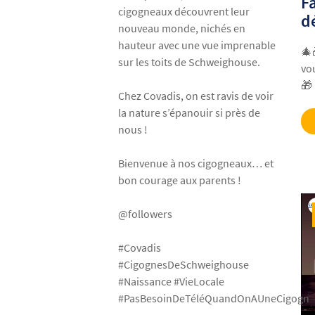
F
cigogneaux découvrent leur
d
nouveau monde, nichés en
hauteur avec une vue imprenable
🎄
sur les toits de Schweighouse.
vo
🎁
Chez Covadis, on est ravis de voir
la nature s’épanouir si près de
nous !
Bienvenue à nos cigogneaux… et
bon courage aux parents !
@followers
#Covadis
#CigognesDeSchweighouse
#Naissance #VieLocale
#PasBesoinDeTéléQuandOnAUneCigogn