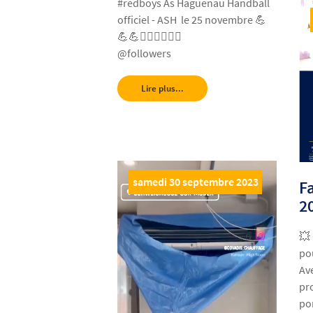
#redboys As Haguenau Handball
officiel - ASH le 25 novembre 💪
💪💪🤾‍♂️🤾‍♂️🤾‍♂️
@followers
Lire plus...
samedi 30 septembre 2023
F
2
💥
pou
Av
pro
po