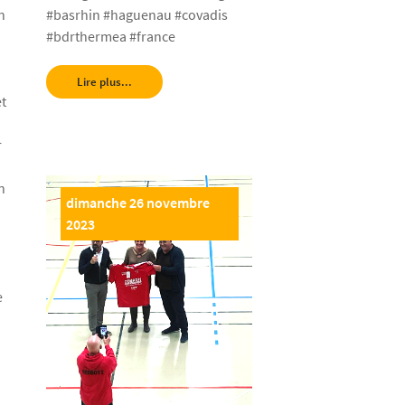
#basrhin #haguenau #covadis
n
#bdrthermea #france
Lire plus...
et
r
n
dimanche 26 novembre

2023
e