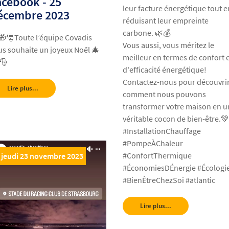
acebook - 25
leur facture énergétique tout e
écembre 2023
réduisant leur empreinte
carbone. 🌿💰
🎁🎅Toute l’équipe Covadis
Vous aussi, vous méritez le
us souhaite un joyeux Noël 🎄
meilleur en termes de confort 
 🎅
d'efficacité énergétique!
Contactez-nous pour découvri
Lire plus...
comment nous pouvons
transformer votre maison en u
véritable cocon de bien-être.
#InstallationChauffage
#PompeÀChaleur
#ConfortThermique
jeudi 23 novembre 2023
#ÉconomiesDÉnergie #Écologi
#BienÊtreChezSoi #atlantic
Lire plus...