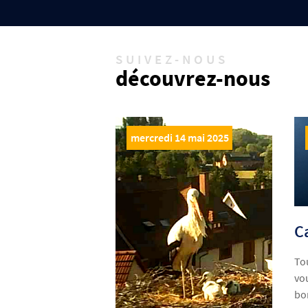
SUIVEZ-NOUS
découvrez-nous
mercredi 14 mai 2025
C
To
vo
bo