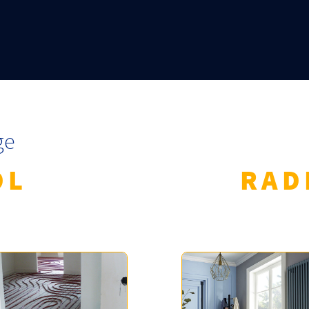
ge
OL
RAD