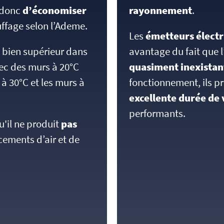
t donc
d’économiser
rayonnement
.
ffage selon l’Ademe.
Les
émetteurs électr
t bien supérieur dans
avantage du fait que l
vec des murs à 20°C
quasiment inexistan
 à 30°C et les murs à
fonctionnement, ils p
excellente durée de 
performants.
u'il ne produit
pas
cements d’air et de