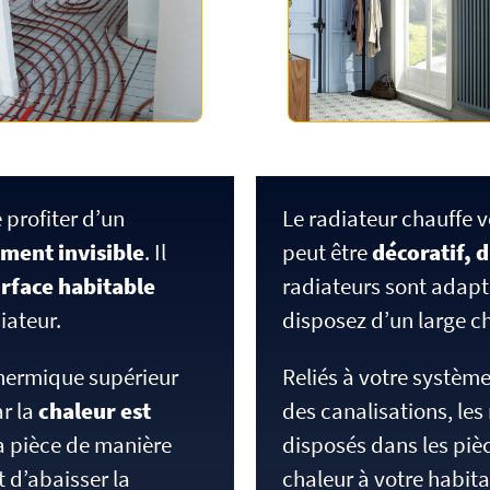
 profiter d’un
Le radiateur chauffe v
ment invisible
. Il
peut être
décoratif, 
urface habitable
radiateurs sont adapté
iateur.
disposez d’un large ch
thermique supérieur
Reliés à votre systèm
ar la
chaleur est
des canalisations, les
a pièce de manière
disposés dans les pièc
t d’abaisser la
chaleur à votre habit